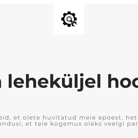
 leheküljel h
id, et olete huvitatud meie epoest, he
ndusi, et teie kogemus oleks veelgi p