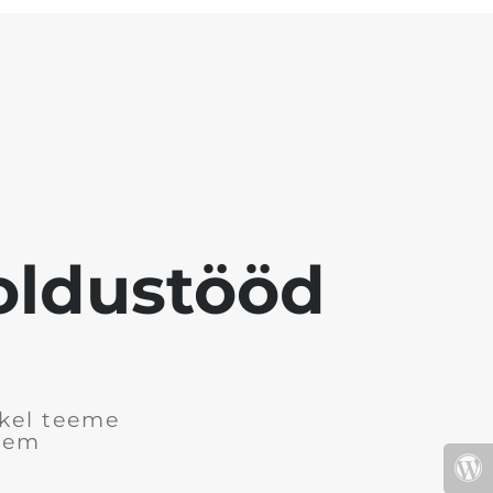
ooldustööd
tkel teeme
arem