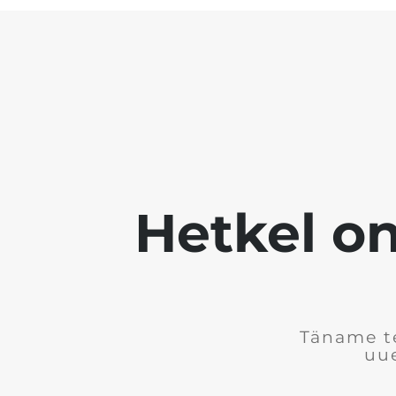
Hetkel on
Täname te
uue