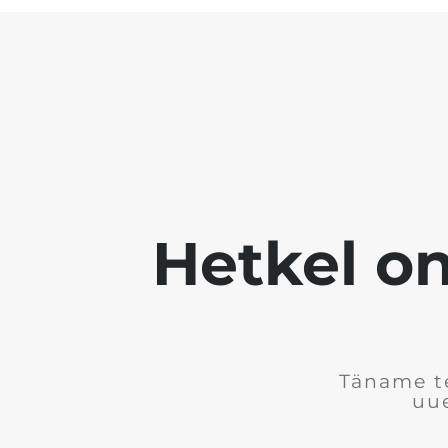
Hetkel on
Täname te
uue