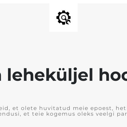
 leheküljel h
id, et olete huvitatud meie epoest, he
ndusi, et teie kogemus oleks veelgi p