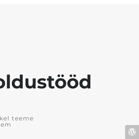
ooldustööd
tkel teeme
arem