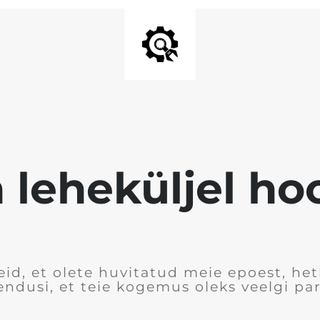
 leheküljel h
id, et olete huvitatud meie epoest, he
ndusi, et teie kogemus oleks veelgi p