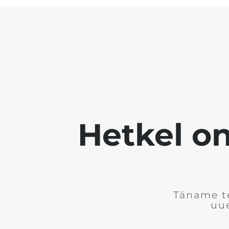
Hetkel on
Täname te
uue