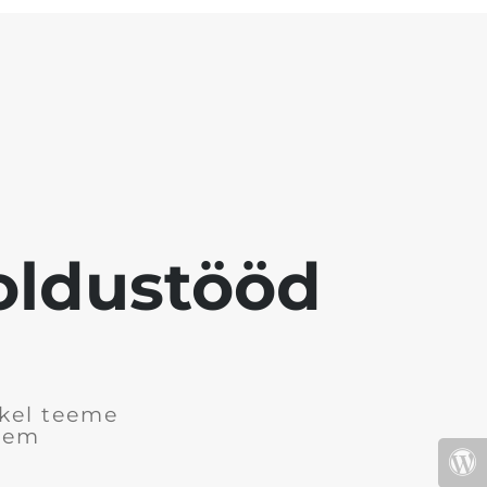
ooldustööd
tkel teeme
arem